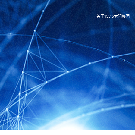
关于15vip太阳集团