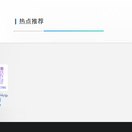
热点推荐
vip
团
m